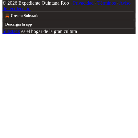
© 2026 Expediente Quintana Roo
·
Privacidad
∙
Términos
∙
Aviso
de recolección
Crea tu Substack
Descargar la app
Substack
es el hogar de la gran cultura