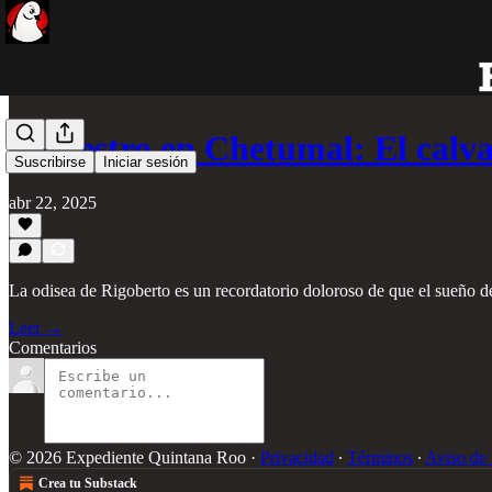
Secuestro en Chetumal: El calv
Suscribirse
Iniciar sesión
abr 22, 2025
La odisea de Rigoberto es un recordatorio doloroso de que el sueño d
Leer →
Comentarios
© 2026 Expediente Quintana Roo
·
Privacidad
∙
Términos
∙
Aviso de 
Crea tu Substack