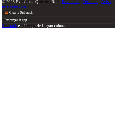
© 2026 Expediente Quintana Roo
·
Privacidad
∙
Términos
∙
Aviso
de recolección
Crea tu Substack
Descargar la app
Substack
es el hogar de la gran cultura