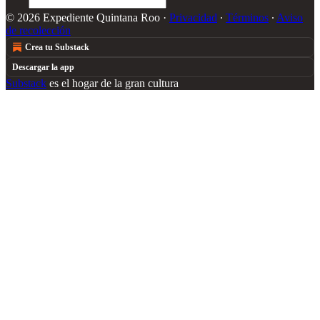
© 2026 Expediente Quintana Roo
·
Privacidad
∙
Términos
∙
Aviso
de recolección
Crea tu Substack
Descargar la app
Substack
es el hogar de la gran cultura