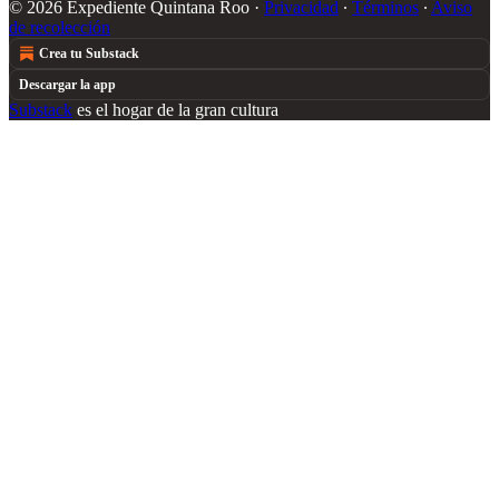
© 2026 Expediente Quintana Roo
·
Privacidad
∙
Términos
∙
Aviso
de recolección
Crea tu Substack
Descargar la app
Substack
es el hogar de la gran cultura