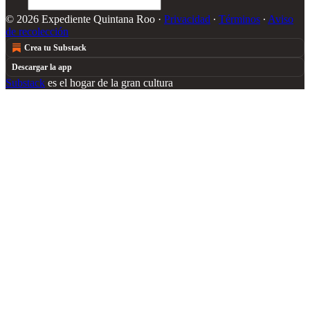
© 2026 Expediente Quintana Roo
·
Privacidad
∙
Términos
∙
Aviso
de recolección
Crea tu Substack
Descargar la app
Substack
es el hogar de la gran cultura