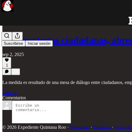
Tras protestas ciudadanas, abre
Suscribirse
Iniciar sesión
sep 2, 2025
1
La medida es resultado de una mesa de diálogo entre ciudadanos, empre
Leer →
Comentarios
© 2026 Expediente Quintana Roo
·
Privacidad
∙
Términos
∙
Aviso de 