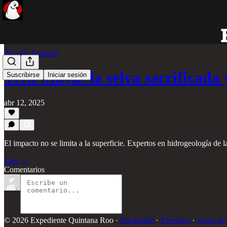
Reporte Especial
Tren Maya: la selva sacrificada
Suscribirse
Iniciar sesión
abr 12, 2025
El impacto no se limita a la superficie. Expertos en hidrogeología d
Leer →
Comentarios
© 2026 Expediente Quintana Roo
·
Privacidad
∙
Términos
∙
Aviso de 