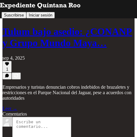
Suscribirse
Iniciar sesión
Tulum bajo asedio: ¿CONANP
y Grupo Mundo Maya…
sep 4, 2025
1
Empresarios y turistas denuncian cobros indebidos de brazaletes y
restricciones en el Parque Nacional del Jaguar, pese a acuerdos con
autoridades
Leer →
Comentarios