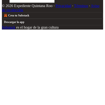
© 2026 Expediente Quintana Roo
·
Privacidad
∙
Términos
∙
Aviso
de recolección
Crea tu Substack
Descargar la app
Substack
es el hogar de la gran cultura