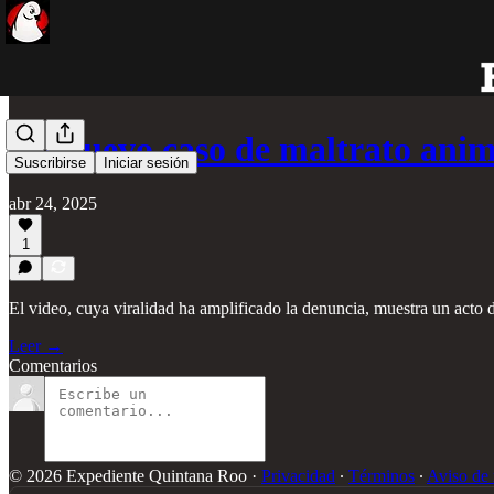
Un nuevo caso de maltrato ani
Suscribirse
Iniciar sesión
abr 24, 2025
1
El video, cuya viralidad ha amplificado la denuncia, muestra un acto 
Leer →
Comentarios
© 2026 Expediente Quintana Roo
·
Privacidad
∙
Términos
∙
Aviso de 