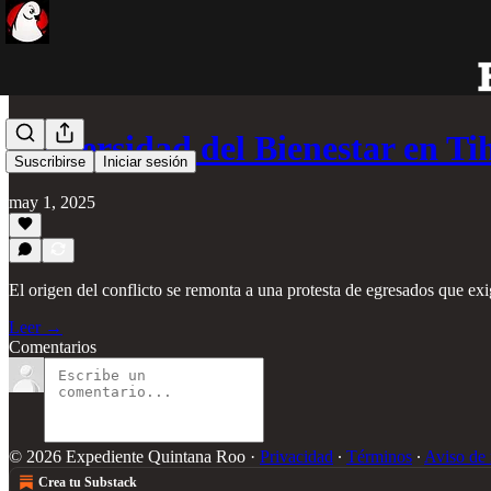
Universidad del Bienestar en T
Suscribirse
Iniciar sesión
may 1, 2025
El origen del conflicto se remonta a una protesta de egresados que exi
Leer →
Comentarios
© 2026 Expediente Quintana Roo
·
Privacidad
∙
Términos
∙
Aviso de 
Crea tu Substack