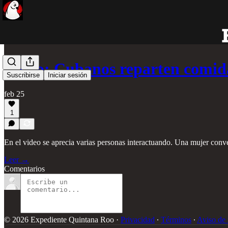
Video: Cubanos reparten comid
Suscribirse
Iniciar sesión
feb 25
1
En el video se aprecia varias personas interactuando. Una mujer conve
Leer →
Comentarios
© 2026 Expediente Quintana Roo
·
Privacidad
∙
Términos
∙
Aviso de 