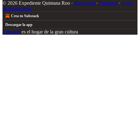
© 2026 Expediente Quintana Roo
·
Privacidad
∙
Términos
∙
Aviso
de recolección
Crea tu Substack
Descargar la app
Substack
es el hogar de la gran cultura