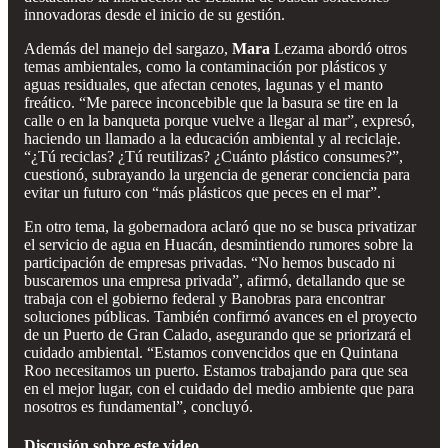
innovadoras desde el inicio de su gestión.
Además del manejo del sargazo,
Mara
Lezama abordó otros
temas ambientales, como la contaminación por plásticos y
aguas residuales, que afectan cenotes, lagunas y el manto
freático. “Me parece inconcebible que la basura se tire en la
calle o en la banqueta porque vuelve a llegar al mar”, expresó,
haciendo un llamado a la educación ambiental y al reciclaje.
“¿Tú reciclas? ¿Tú reutilizas? ¿Cuánto plástico consumes?”,
cuestionó, subrayando la urgencia de generar conciencia para
evitar un futuro con “más plásticos que peces en el mar”.
En otro tema, la gobernadora aclaró que no se busca privatizar
el servicio de agua en Huacán, desmintiendo rumores sobre la
participación de empresas privadas. “No hemos buscado ni
buscaremos una empresa privada”, afirmó, detallando que se
trabaja con el gobierno federal y Banobras para encontrar
soluciones públicas. También confirmó avances en el proyecto
de un Puerto de Gran Calado, asegurando que se priorizará el
cuidado ambiental. “Estamos convencidos que en Quintana
Roo necesitamos un puerto. Estamos trabajando para que sea
en el mejor lugar, con el cuidado del medio ambiente que para
nosotros es fundamental”, concluyó.
Discusión sobre este video