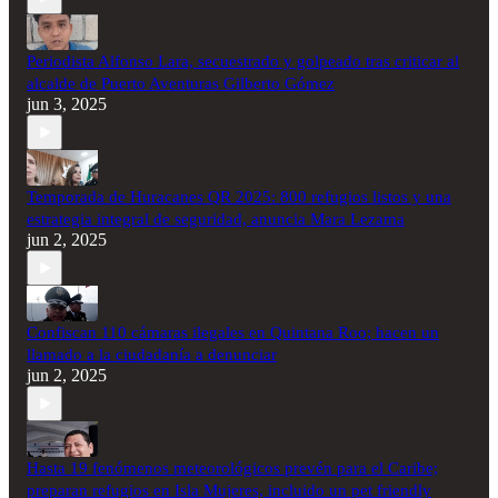
Periodista Alfonso Lara, secuestrado y golpeado tras criticar al
alcalde de Puerto Aventuras Gilberto Gómez
jun 3, 2025
Temporada de Huracanes QR 2025: 800 refugios listos y una
estrategia integral de seguridad, anuncia Mara Lezama
jun 2, 2025
Confiscan 110 cámaras ilegales en Quintana Roo; hacen un
llamado a la ciudadanía a denunciar
jun 2, 2025
Hasta 19 fenómenos meteorológicos prevén para el Caribe;
preparan refugios en Isla Mujeres, incluido un pet friendly