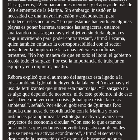
11 sargaceras, 22 embarcaciones menores y el apoyo de más de
500 elementos de la Marina. Sin embargo, insistió en la
necesidad de una mayor inversión y colaboración para
fortalecer estas acciones. “Lo que estamos haciendo en algunas
playas es poner barreras, tenemos las sargaceras, estamos
analizando otras sargaceras y el objetivo sin duda alguna es
seguir invirtiendo para poder contrarrestar”, afirmó Lezama,
quien también enfatizó la corresponsabilidad con el sector
privado en la limpieza de las zonas federales marítimas
terrestres. “No hay manera de que en todo el litoral el gobierno
recoja todo el sargazo. Por eso la importancia de trabajar en
equipo y en conjunto”, añadió.
Rébora explicó que el aumento del sargazo está ligado a la
crisis ambiental global, incluyendo la tala en el Amazonas y el
uso de fertilizantes que nutren esta macroalga. “El sargazo no
es algo que dependa de nosotros, ni de este gobierno, ni de este
país. Tiene que ver con la crisis global que existe, la crisis
ambiental”, señaló. Por ello, el gobierno de Quintana Roo
impulsa una mesa de coordinación con la Marina y otras
instancias para optimizar la estrategia reactiva y avanzar en
proyectos de economía circular. “Con esto lo que estamos
buscando es que podamos convertir los pasivos ambientales
que se tienen en activos económicos”, afirmó el secretario,
destacando la instrucción de Lezama de buscar soluciones