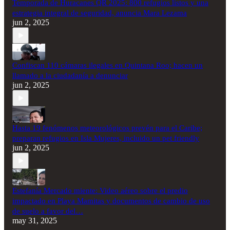
Temporada de Huracanes QR 2025: 800 refugios listos y una
estrategia integral de seguridad, anuncia Mara Lezama
jun 2, 2025
Confiscan 110 cámaras ilegales en Quintana Roo; hacen un
llamado a la ciudadanía a denunciar
jun 2, 2025
Hasta 19 fenómenos meteorológicos prevén para el Caribe;
preparan refugios en Isla Mujeres, incluido un pet friendly
jun 2, 2025
Estefanía Mercado miente: Video aéreo sobre el predio
impactado en Playa Mamitas y documentos de cambio de uso
de suelo a favor del…
may 31, 2025