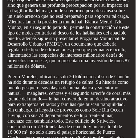
sino que genera una profunda preocupación por su impacto en
la frágil orilla del mar, donde su enorme peso descansa sobre
un suelo arenoso que no está preparado para soportar tal carga.
Mientras tanto, la presidenta municipal, Blanca Merari Tziu
Muñoz, en su segundo periodo, permite la construcción de este
tipo de moles contrario al deseo de los habitantes del apacible
puerto, además sigue sin presentar el Programa Municipal de
Desarrollo Urbano (PMDU), un documento que debería
regular este tipo de edificaciones, pero que permanece oculto,
alimentando las sospechas de intereses millonarios detrás de
proyectos como este, que representan una inversión de unos 87
millones de dólares.
Puerto Morelos, ubicado a solo 20 kilómetros al sur de Cancún,
ha sido durante décadas un refugio de calma. Su historia como
pueblo pesquero, sus playas de arena blanca y su entorno
natural —manglares, cenotes y el segundo arrecife de coral más
grande del mundo— lo han convertido en un destino atractivo
para extranjeros retirados y familias que buscan tranquilidad.
Sin embargo, la llegada de proyectos como Sole Blu Ocean
Living, con sus 74 departamentos de lujo frente al mar,
amenaza con cambiarlo todo. Este edificio de 5 niveles,
construido con 770 toneladas de cemento y un área total de
16,000 m², no solo altera el paisaje horizontal de Puerto
Morlos, sino que su peso masivo de 8,555 toneladas plantea