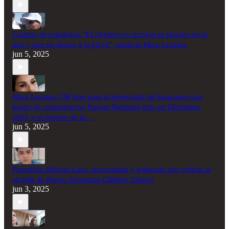
Cambio de estrategia: "El objetivo es recoger el sargazo en el
mar y que no llegue a la playa", anuncia Mara Lezama
jun 5, 2025
Mara Lezama: QR listo para la temporada de huracanes con
fondo de contingencia; Puente Nichupté listo en Diciembre
2025 y el regreso de la…
jun 5, 2025
Periodista Alfonso Lara, secuestrado y golpeado tras criticar al
alcalde de Puerto Aventuras Gilberto Gómez
jun 3, 2025