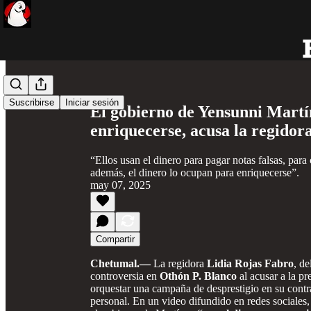
Compartir desde0:00
Suscribirse
Iniciar sesión
El gobierno de Yensunni Martí
enriquecerse, acusa la regidora
“Ellos usan el dinero para pagar notas falsas, para
además, el dinero lo ocupan para enriquecerse”.
may 07, 2025
Compartir
Chetumal.—
La regidora
Lidia Rojas Fabro
, de
controversia en
Othón P. Blanco
al acusar a la p
orquestar una campaña de desprestigio en su contra
personal. En un video difundido en redes sociales