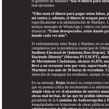
el gobierno de Martínez
“usa el dinero para enr
mal ejecutadas.
“Ellos usan el dinero para pagar notas falsas,
mi contra y, además, el dinero lo ocupan para 
específicamente a la administración de Martínez. 
incluye mensajes de WhatsApp y videos con inform
denuncia:
“Están desesperados, están dando pa
hunde cada vez más”.
El enfrentamiento entre Rojas y Martínez no es n
compitieron por la presidencia municipal de Othó
Instituto Electoral de Quintana Roo (Ieqroo)
,
Y
Haciendo Historia” (Morena-PVEM-PT), obtuvo
de Movimiento Ciudadano, alcanzó 41,870, una 
llevó a un recuento voto por voto, supervisado p
Martínez tras más de 30 horas de escrutinio
. R
intención de impugnar los resultados, aunque no pr
En su mensaje,
Rojas
destacó su compromiso con la
que su postura crítica ha incomodado a la adminis
simple vista se ve: el abandono de nuestro munic
obras mal hechas, de las que he pedido inform
presidenta de la
Comisión de Anticorrupción y 
irregularidades en licitaciones de obras públicas p
administración de Martínez
de falta de transpare