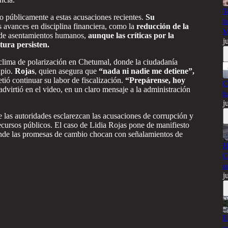
T
 públicamente a estas acusaciones recientes.
Su
l
 avances en disciplina financiera, como la
reducción de la
M
n de asentamientos humanos,
aunque las críticas por la
j
ctura persisten.
n clima de polarización en Chetumal, donde la ciudadanía
ipio.
Rojas
, quien asegura que
“nada ni nadie me detiene”,
tió continuar su labor de fiscalización.
“Prepárense, hoy
C
 advirtió en el video, en un claro mensaje a la administración
h
j
 las autoridades esclarezcan las acusaciones de corrupción y
recursos públicos. El caso de Lidia Rojas pone de manifiesto
onde las promesas de cambio chocan con señalamientos de
H
C
u
j
E