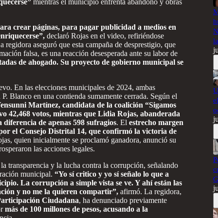
iquecerse”
mientras el municipio enfrenta abandono y obras
M
h
 para crear páginas, para pagar publicidad a medios en
N
enriquecerse”,
declaró Rojas en el video, refiriéndose
l
La regidora aseguró que esta campaña de desprestigio, que
j
ación falsa, es una reacción desesperada ante su labor de
tadas de ahogado. Su proyecto de gobierno municipal se
uevo. En las elecciones municipales de 2024, ambas
U
n P. Blanco en una contienda sumamente cerrada. Según el
e
ensunni Martínez, candidata de la coalición “Sigamos
o
 42,468 votos, mientras que Lidia Rojas, abanderada
j
diferencia de apenas 598 sufragios
. El
estrecho margen
or el Consejo Distrital 14, que confirmó la victoria de
ojas, quien inicialmente se proclamó ganadora, anunció su
osperaron las acciones legales.
P
 transparencia y la lucha contra la corrupción, señalando
c
tración municipal.
“Yo sí critico y yo sí señalo lo que a
G
ipio. La corrupción a simple vista se ve. Y ahí están las
j
ación y no me la quieren compartir”,
afirmó. La regidora,
Participación Ciudadana
, ha denunciado previamente
or
más de 100 millones de pesos, acusando a la
ncia.