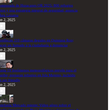
emporada de Huracanes QR 2025: 800 refugios
istos y una estrategia integral de seguridad, anuncia
ara Lezama
un 2, 2025
onfiscan 110 cámaras ilegales en Quintana Roo;
acen un llamado a la ciudadanía a denunciar
un 2, 2025
asta 19 fenómenos meteorológicos prevén para el
aribe; preparan refugios en Isla Mujeres, incluido
n pet friendly
un 2, 2025
stefanía Mercado miente: Video aéreo sobre el