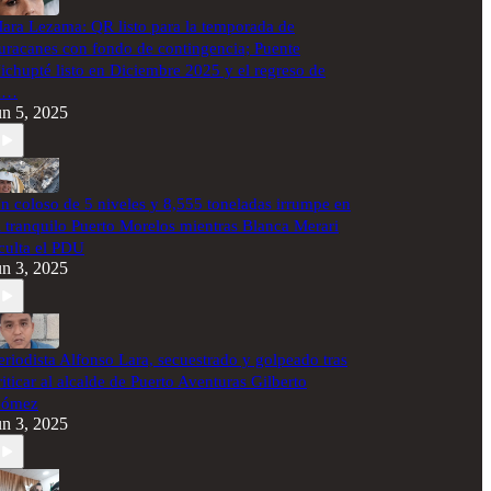
ara Lezama: QR listo para la temporada de
uracanes con fondo de contingencia; Puente
ichupté listo en Diciembre 2025 y el regreso de
a…
un 5, 2025
n coloso de 5 niveles y 8,555 toneladas irrumpe en
l tranquilo Puerto Morelos mientras Blanca Merari
culta el PDU
un 3, 2025
eriodista Alfonso Lara, secuestrado y golpeado tras
riticar al alcalde de Puerto Aventuras Gilberto
ómez
un 3, 2025