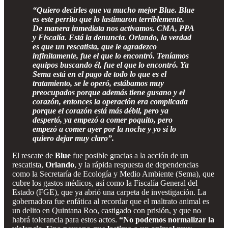
“Quiero decirles que va mucho mejor Blue. Blue
es este perrito que lo lastimaron terriblemente.
De manera inmediata nos activamos. CMA, PPA
y Fiscalía. Está la denuncia. Orlando, la verdad
es que un rescatista, que le agradezco
infinitamente, fue el que lo encontró. Teníamos
equipos buscando él, fue el que lo encontró. Ya
Sema está en el pago de todo lo que es el
tratamiento, se le operó, estábamos muy
preocupados porque además tiene gusano y el
corazón, entonces la operación era complicada
porque el corazón está más débil, pero ya
despertó, ya empezó a comer poquito, pero
empezó a comer ayer por la noche y yo sí lo
quiero dejar muy claro”.
El rescate de
Blue
fue posible gracias a la acción de un
rescatista,
Orlando
, y la rápida respuesta de dependencias
como la Secretaría de Ecología y Medio Ambiente (Sema), que
cubre los gastos médicos, así como la Fiscalía General del
Estado (FGE), que ya abrió una carpeta de investigación. La
gobernadora fue enfática al recordar que el maltrato animal es
un delito en Quintana Roo, castigado con prisión, y que no
habrá tolerancia para estos actos.
“No podemos normalizar la