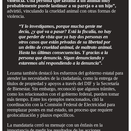
violencia. Una persona que lastima a un animal muy
probablemente puede lastimar a su pareja o a un hijo”,
advirtió, vinculando la crueldad animal con otras formas de
violencia.
“Y lo investigamos, porque mucha gente me
decía, ¿y qué va a pasar? Está la fiscalía, no hay
que perder de vista que ya hay dos personas en
otros casos que están privadas de su libertad por
un delito de crueldad animal, de maltrato animal.
Hasta las últimas consecuencias. Y gracias a la
persona que denuncia. Sigan denunciando y
estaremos ahí respondiendo a la denuncia”.
Lezama también destacó los esfuerzos del gobierno estatal para
atender las necesidades de la ciudadanía, como la entrega de
títulos de propiedad y apoyos a través del DIF y la Secretaría
de Bienestar. Sin embargo, reconoció que algunos trámites,
como los relacionados con el gobierno federal, pueden tomar
más tiempo. Entre los ejemplos mencionados, citó la
coordinación con la Comisión Federal de Electricidad para
reemplazar postes en mal estado, un proceso que requiere
geolocalización y plazos específicos.
La mandataria cerró su mensaje con un énfasis en la
importancia de medir los resultados de las acciones