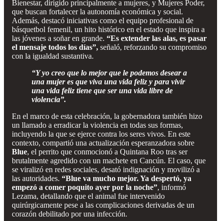
Bienestar, dirigido principalmente a mujeres, y Mujeres Poder,
que buscan fortalecer la autonomía económica y social.
Además, destacó iniciativas como el equipo profesional de
básquetbol femenil, un hito histórico en el estado que inspira a
las jóvenes a soñar en grande.
“Es extender las alas, es pasar
el mensaje todos los días”,
señaló, reforzando su compromiso
con la igualdad sustantiva.
“Y yo creo que lo mejor que le podemos desear a
una mujer es que viva una vida feliz y para vivir
una vida feliz tiene que ser una vida libre de
violencia”.
En el marco de esta celebración, la gobernadora también hizo
un llamado a erradicar la violencia en todas sus formas,
incluyendo la que se ejerce contra los seres vivos. En este
contexto, compartió una actualización esperanzadora sobre
Blue
, el perrito que conmocionó a Quintana Roo tras ser
brutalmente agredido con un machete en Cancún. El caso, que
se viralizó en redes sociales, desató indignación y movilizó a
las autoridades.
“Blue va mucho mejor. Ya despertó, ya
empezó a comer poquito ayer por la noche”
, informó
Lezama, detallando que el animal fue intervenido
quirúrgicamente pese a las complicaciones derivadas de un
corazón debilitado por una infección.