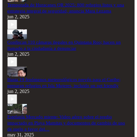
Temporada de Huracanes QR 2025: 800 refugios listos y una
estrategia integral de seguridad, anuncia Mara Lezama
jun 2, 2025
Confiscan 110 cámaras ilegales en Quintana Roo; hacen un
llamado a la ciudadanía a denunciar
jun 2, 2025
Hasta 19 fenómenos meteorológicos prevén para el Caribe;
preparan refugios en Isla Mujeres, incluido un pet friendly
jun 2, 2025
Estefanía Mercado miente: Video aéreo sobre el predio
impactado en Playa Mamitas y documentos de cambio de uso
de suelo a favor del…
may 31, 2025