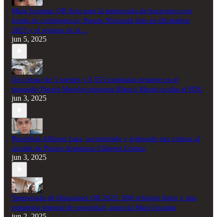
Mara Lezama: QR listo para la temporada de huracanes con
fondo de contingencia; Puente Nichupté listo en Diciembre
2025 y el regreso de la…
jun 5, 2025
Un coloso de 5 niveles y 8,555 toneladas irrumpe en el
tranquilo Puerto Morelos mientras Blanca Merari oculta el PDU
jun 3, 2025
Periodista Alfonso Lara, secuestrado y golpeado tras criticar al
alcalde de Puerto Aventuras Gilberto Gómez
jun 3, 2025
Temporada de Huracanes QR 2025: 800 refugios listos y una
estrategia integral de seguridad, anuncia Mara Lezama
jun 2, 2025